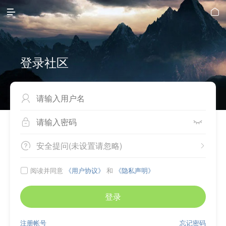


登录社区



安全提问(未设置请忽略)


阅读并同意
《用户协议》
和
《隐私声明》

登录
注册帐号
忘记密码