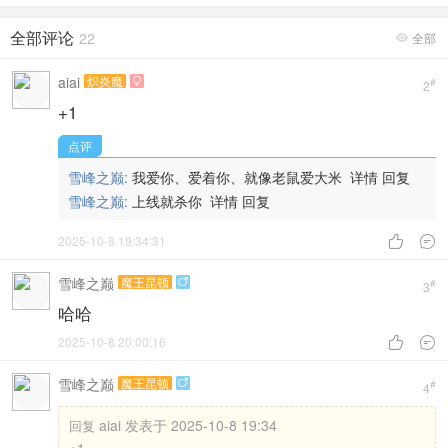
全部评论
22
全部

aiai
炽炎魔

#
2
+1
点评
雪峰之巅:
我爱你、爱着你、就像老鼠爱大米
详情
回复
雪峰之巅:
上线就杀你
详情
回复
2025-10-8 19:34:31


雪峰之巅
魔王昆顿

#
3
哈哈
2025-10-8 20:00:16


雪峰之巅
魔王昆顿

#
4
aiai 发表于 2025-10-8 19:34
回复