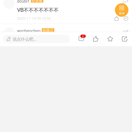
doubi1
炽炎魔
#
21

VB不不不不不不不
菜单
2025-11-14 09:15:50


wochenchen
骷髅兵
#
22
22




说点什么吧...

2025-11-19 13:39:40


wochenchen
骷髅兵
#
23
1
2025-11-22 19:18:02


亲，已经到底了！
进入网站首页，查看更多精彩内容