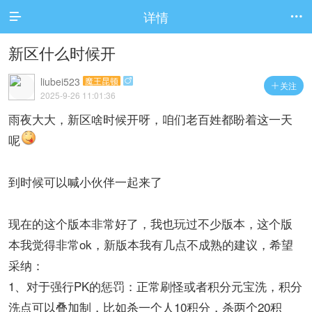
详情


新区什么时候开
liubei523
魔王昆顿

关注

2025-9-26 11:01:36
雨夜大大，新区啥时候开呀，咱们老百姓都盼着这一天
呢
到时候可以喊小伙伴一起来了
现在的这个版本非常好了，我也玩过不少版本，这个版
本我觉得非常ok，新版本我有几点不成熟的建议，希望
采纳：
1、对于强行PK的惩罚：正常刷怪或者积分元宝洗，积分
洗点可以叠加制，比如杀一个人10积分，杀两个20积