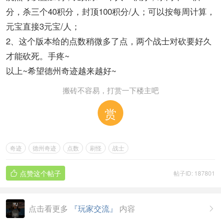
分，杀三个40积分，封顶100积分/人；可以按每周计算，
元宝直接3元宝/人；
2、这个版本给的点数稍微多了点，两个战士对砍要好久
才能砍死。手疼~
以上~希望德州奇迹越来越好~
搬砖不容易，打赏一下楼主吧
赏
奇迹
德州奇迹
点数
刷怪
战士
点赞这个帖子
帖子ID: 187801

点击看更多
『玩家交流』
内容
